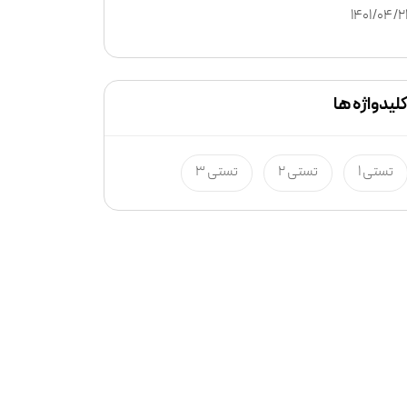
1401/04/2
لیدواژه ها
تستی 1
تستی 2
تستی 3