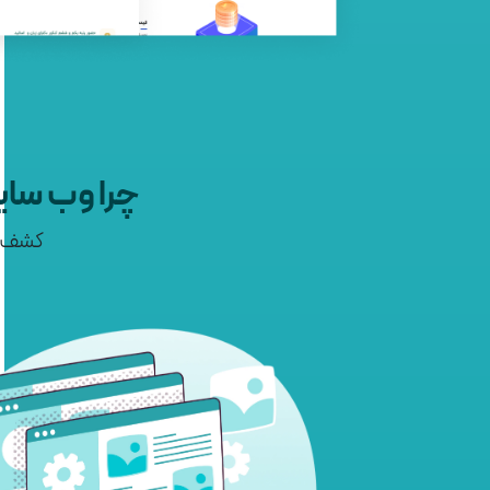
چرا وب سا
کشف کن