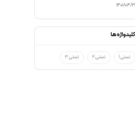
1401/04/2
لیدواژه ها
تستی 1
تستی 2
تستی 3