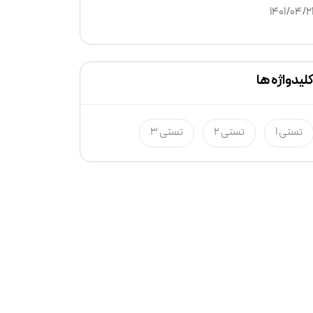
1401/04/2
لیدواژه ها
تستی 1
تستی 2
تستی 3